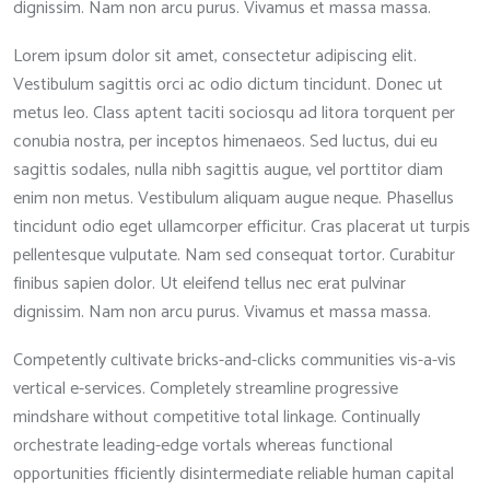
dignissim. Nam non arcu purus. Vivamus et massa massa.
Lorem ipsum dolor sit amet, consectetur adipiscing elit.
Vestibulum sagittis orci ac odio dictum tincidunt. Donec ut
metus leo. Class aptent taciti sociosqu ad litora torquent per
conubia nostra, per inceptos himenaeos. Sed luctus, dui eu
sagittis sodales, nulla nibh sagittis augue, vel porttitor diam
enim non metus. Vestibulum aliquam augue neque. Phasellus
tincidunt odio eget ullamcorper efficitur. Cras placerat ut turpis
pellentesque vulputate. Nam sed consequat tortor. Curabitur
finibus sapien dolor. Ut eleifend tellus nec erat pulvinar
dignissim. Nam non arcu purus. Vivamus et massa massa.
Competently cultivate bricks-and-clicks communities vis-a-vis
vertical e-services. Completely streamline progressive
mindshare without competitive total linkage. Continually
orchestrate leading-edge vortals whereas functional
opportunities fficiently disintermediate reliable human capital