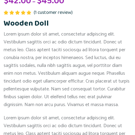
$
42.00
$
45.00
–
range:
$42.00
(
1
customer review)
through
Rated
5.00
Wooden Doll
out of 5
$45.00
Lorem ipsum dolor sit amet, consectetur adipiscing elit.
Vestibulum sagittis orci ac odio dictum tincidunt. Donec ut
metus leo. Class aptent taciti sociosqu ad litora torquent per
conubia nostra, per inceptos himenaeos. Sed luctus, dui eu
sagittis sodales, nulla nibh sagittis augue, vel porttitor diam
enim non metus. Vestibulum aliquam augue neque. Phasellus
tincidunt odio eget ullamcorper efficitur. Cras placerat ut turpis
pellentesque vulputate. Nam sed consequat tortor. Curabitur
finibus sapien dolor. Ut eleifend tellus nec erat pulvinar
dignissim. Nam non arcu purus. Vivamus et massa massa.
Lorem ipsum dolor sit amet, consectetur adipiscing elit.
Vestibulum sagittis orci ac odio dictum tincidunt. Donec ut
metus leo. Class aptent taciti sociosqu ad litora torquent per