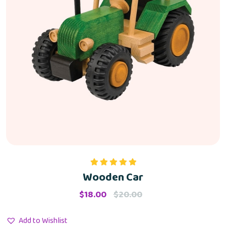
Wooden Car
Rated
5.00
out of 5
$
18.00
$
20.00
Add to Wishlist